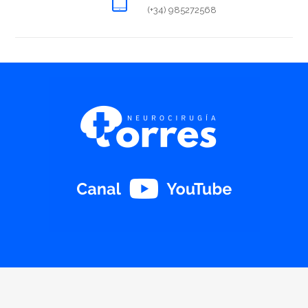
(+34) 985272568
Tumores secundarios
METÁSTASIS
Video información