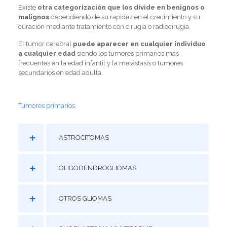
(+34) 985 272 568
Existe
otra categorización que los divide en benignos o
malignos
dependiendo de su rapidez en el crecimiento y su
curación mediante tratamiento con cirugía o radiocirugía.
El tumor cerebral
puede aparecer en cualquier individuo
a cualquier edad
siendo los tumores primarios más
frecuentes en la edad infantil y la metástasis o tumores
secundarios en edad adulta.
Tumores primarios
ASTROCITOMAS
OLIGODENDROGLIOMAS
OTROS GLIOMAS