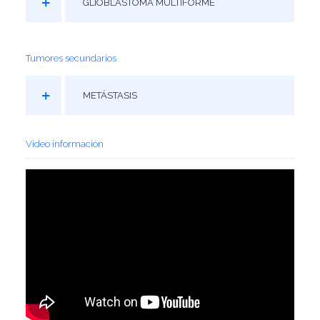
GLIOBLASTOMA MULTIFORME
Tumores cerebrales
Tumores secundarios
METÁSTASIS
Video información
El tumor cerebral es un crecimiento anormal de células en el
cerebro.
Pueden clasificarse en primarios
si las células son
derivadas de componentes cerebrales
o secundarios
que se
produce la anomalía por células localizadas en otras partes
del organismo.
Existe
otra categorización que los divide en benignos o
malignos
dependiendo de su rapidez en el crecimiento y su
curación mediante tratamiento con cirugía o radiocirugía.