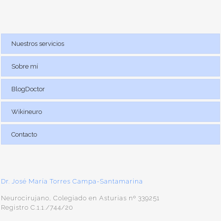
Nuestros servicios
Sobre mí
BlogDoctor
Wikineuro
Contacto
Dr. José María Torres Campa-Santamarina
Neurocirujano, Colegiado en Asturias nº 339251
Registro C.1.1./744/20