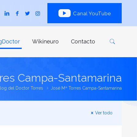
Canal YouTube
gDoctor
Wikineuro
Contacto
rres Campa-Santamarina
log del Doctor Torres
José Mª Torres Campa-Santamarina
Ver todo