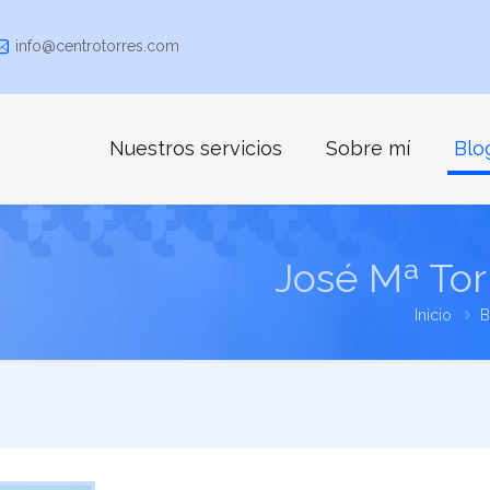
info@centrotorres.com
Nuestros servicios
Sobre mí
Blo
José Mª To
Inicio
B