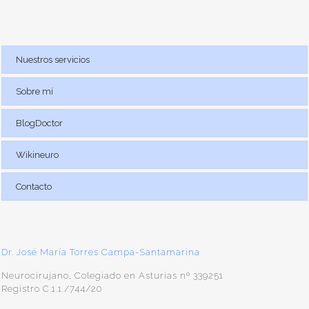
Nuestros servicios
Sobre mí
BlogDoctor
Wikineuro
Contacto
Dr. José María Torres Campa-Santamarina
Neurocirujano, Colegiado en Asturias nº 339251
Registro C.1.1./744/20